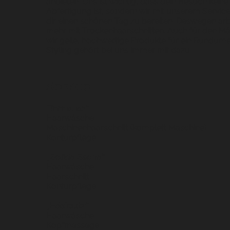
anbieten. Uns ist wichtig, dass dein Besuch keine
Abfertigung ist, sondern wir mit unserem Servic
dir einen schönen Tag zu bereiten. Deswegen arbei
mehr mit Trockenhaarschnitten. Auch für den M
wir geile, hochwertige Produkte für ein Rundume
Styling gehört bei uns immer mit dazu.
Service
Einmal ab“
Haarwäsche
Maschinenhaarschnitt (komplett Maschine)
Konturpflege
„Solide Sache“
Haarwäsche
Haarschnitt
Konturpflege
„Edelputz“
Haarwäsche
Kopfmassage