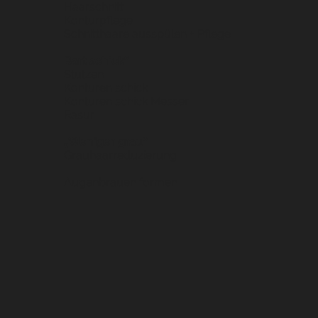
Haarschnitt
Konturpflege
Schnitthaare ausspülen + Pflege
Bart schick“
Stutzen
Konturen schick
Konturen schick Messer
Rasur
„Weniger grau“
Grauhaarreduzierung
Augenbrauen formen