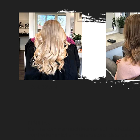
AIRTOUCH
DoubleCol
MÄNNER
Bei uns kommen auch Männer auf ihre Kosten. U
von herkömmlichen Herrensalons, dass wir dir 