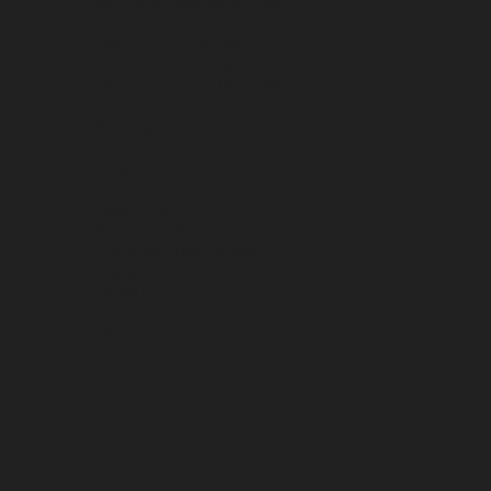
und Blondveredelung
AIRTOUCH me like SINJA
AIRTOUCH me like SCHNISEN
AIRTOUCH me like LINDA
Tönung
DoubleColorService
Kosmetik
Wimpern färben
Augenbrauen färben
Augenbrauen formen
Make Up
Kinder