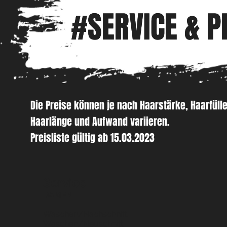
#SERVICE & P
#SERVICE & P
Die Preise können je nach Haarstärke, Haarfülle
Haarlänge und Aufwand variieren.
Preisliste gültig ab 15.03.2023
Service
DAMEN
Waschen/Nachschnitt
Waschen/Neuschnitt