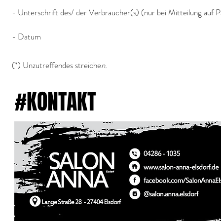
- Unterschrift des/ der Verbraucher(s) (nur bei Mitteilung auf 
- Datum
(*) Unzutreffendes streiche
n.
#KONTAKT