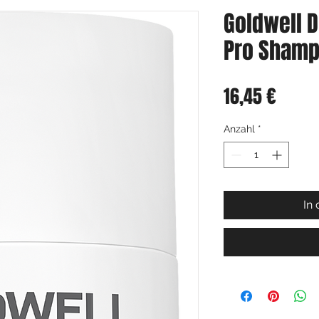
Goldwell 
Pro Shamp
Preis
16,45 €
Anzahl
*
In