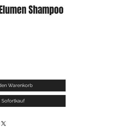
 Elumen Shampoo
 den Warenkorb
Sofortkauf