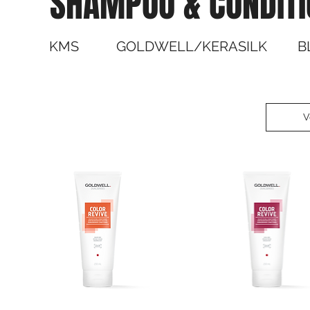
SHAMPOO & CONDITI
KMS
GOLDWELL/KERASILK
B
V