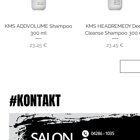
KMS ADDVOLUME Shampoo
Schnellansicht
KMS HEADREMEDY De
Schnellansicht
300 ml
Cleanse Shampoo 300 
Preis
Preis
23,45 €
23,45 €
#KONTAKT