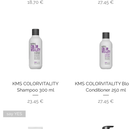
Preis
Preis
18,70 €
27,45 €
KMS COLORVITALITY
Schnellansicht
KMS COLORVITALITY Bl
Schnellansicht
Shampoo 300 ml
Conditioner 250 ml
Preis
Preis
23,45 €
27,45 €
say YES