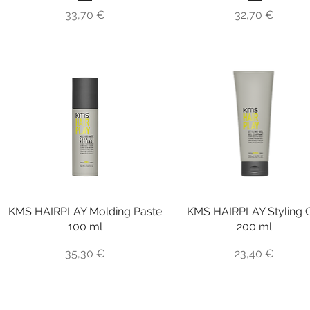
Preis
Preis
33,70 €
32,70 €
KMS HAIRPLAY Molding Paste
Schnellansicht
KMS HAIRPLAY Styling 
Schnellansicht
100 ml
200 ml
Preis
Preis
35,30 €
23,40 €